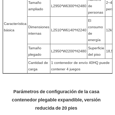
Tamaño
2~4
L2950*W6300*H2480
de
ampliado
pers
personas
El
Característica
Dimensiones
consumo
básica
L2510*W6140*H2240
12k
internas
de
energía
Tamaño
Superficie
L2950*W2200*H2480
18,5
plegado
del piso
Cantidad de
1 contenedor de envío 40HQ puede
carga
contener 4 juegos
Parámetros de configuración de la casa
contenedor plegable expandible, versión
reducida de 20 pies