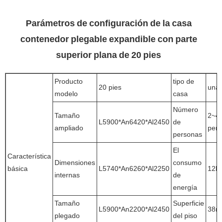
Parámetros de configuración de la casa
contenedor plegable expandible con parte
superior plana de 20 pies
Producto
tipo de
20 pies
una 
modelo
casa
Número
Tamaño
2~4
L5900*An6420*Al2450
de
ampliado
per
personas
El
Característica
Dimensiones
consumo
básica
L5740*An6260*Al2250
12k
internas
de
energía
Tamaño
Superficie
L5900*An2200*Al2450
38m
plegado
del piso