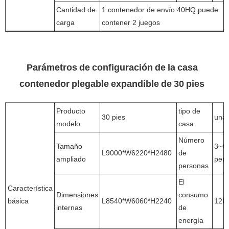
Cantidad de
1 contenedor de envío 40HQ puede
carga
contener 2 juegos
Parámetros de configuración de la casa
contenedor plegable expandible de 30 pies
Producto
tipo de
30 pies
una 
modelo
casa
Número
Tamaño
3~6
L9000*W6220*H2480
de
ampliado
per
personas
El
Característica
Dimensiones
consumo
básica
L8540*W6060*H2240
12k
internas
de
energía