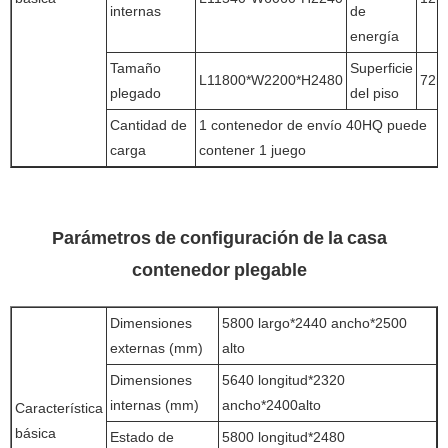
internas
de
energía
Tamaño
Superficie
L11800*W2200*H2480
72m
plegado
del piso
Cantidad de
1 contenedor de envío 40HQ puede
carga
contener 1 juego
Parámetros de configuración de la casa
contenedor plegable
Dimensiones
5800 largo*2440 ancho*2500
externas (mm)
alto
Dimensiones
5640 longitud*2320
internas (mm)
ancho*2400alto
Característica
básica
Estado de
5800 longitud*2480