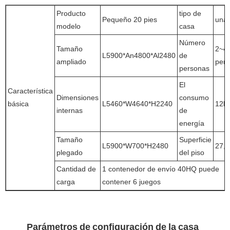
Producto
tipo de
Pequeño 20 pies
una 
modelo
casa
Número
Tamaño
2~4
L5900*An4800*Al2480
de
ampliado
per
personas
El
Característica
Dimensiones
consumo
básica
L5460*W4640*H2240
12k
internas
de
energía
Tamaño
Superficie
L5900*W700*H2480
27,
plegado
del piso
Cantidad de
1 contenedor de envío 40HQ puede
carga
contener 6 juegos
Parámetros de configuración de la casa