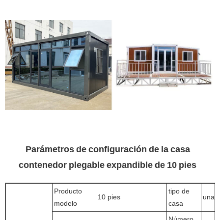
Parámetros de configuración de la casa
contenedor plegable expandible de 10 pies
Producto
tipo de
10 pies
una s
modelo
casa
Número