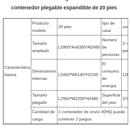
contenedor plegable expandible de 20 pies
Producto
tipo de
20 pies
una 
modelo
casa
Número
Tamaño
2~4
L5900*An6300*Al2480
de
ampliado
per
personas
El
Característica
Dimensiones
consumo
básica
L5460*W6140*H2240
12k
internas
de
energía
Tamaño
Superficie
L2950*W2200*H2480
37m
plegado
del piso
Cantidad de
1 contenedor de envío 40HQ puede
carga
contener 2 juegos