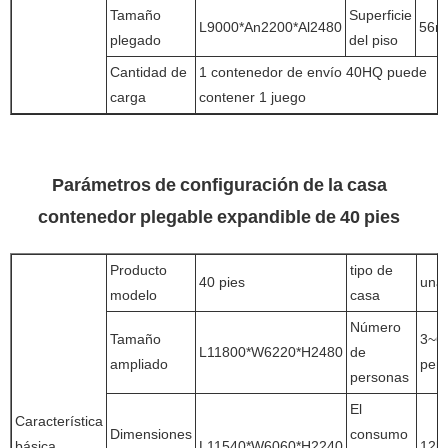
Tamaño
Superficie
L9000*An2200*Al2480
56m
plegado
del piso
Cantidad de
1 contenedor de envío 40HQ puede
carga
contener 1 juego
Parámetros de configuración de la casa
contenedor plegable expandible de 40 pies
Producto
tipo de
40 pies
una 
modelo
casa
Número
Tamaño
3~6
L11800*W6220*H2480
de
ampliado
per
personas
El
Característica
Dimensiones
consumo
básica
L11540*W6060*H2240
12k