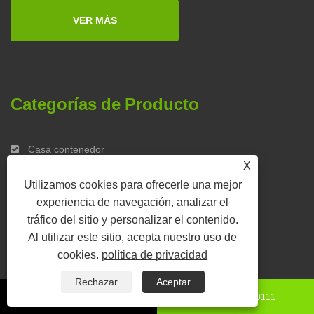
VER MÁS
Categorías de Producto
Casa contenedor
X
Casa contenedor plegable
Utilizamos cookies para ofrecerle una mejor
Casa prefabricada
experiencia de navegación, analizar el
tráfico del sitio y personalizar el contenido.
Casa móvil
Al utilizar este sitio, acepta nuestro uso de
cookies.
política de privacidad
Rechazar
Aceptar
+86-15130850111
8615130850111