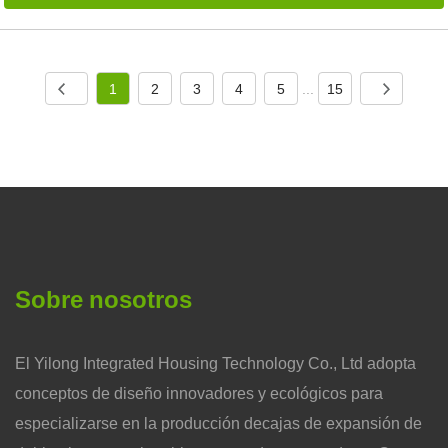
1
2
3
4
5
...
15
Sobre nosotros
El Yilong Integrated Housing Technology Co., Ltd adopta
conceptos de diseño innovadores y ecológicos para
especializarse en la producción decajas de expansión de