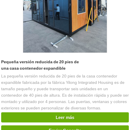
Pequeña versión reducida de 20 pies de
una casa contenedor expandible
La pequeña versión reducida de 20 pies de la casa contenedor
expandible fabricada por la fábrica Yilong Integrated Housing es de
tamaño pequeño y puede transportar seis unidades en un
contenedor de 40 pies de altura. Es de instalación rápida y puede ser
montado y utilizado por 4 personas. Las puertas, ventanas y colores
exteriores se pueden personalizar de diversas formas.
Leer más