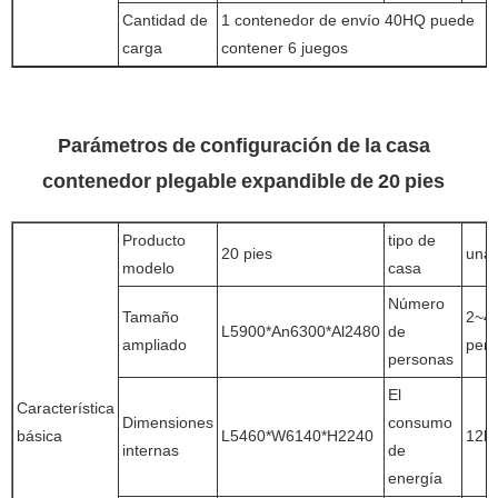
Cantidad de
1 contenedor de envío 40HQ puede
carga
contener 6 juegos
Parámetros de configuración de la casa
contenedor plegable expandible de 20 pies
Producto
tipo de
20 pies
una 
modelo
casa
Número
Tamaño
2~4
L5900*An6300*Al2480
de
ampliado
per
personas
El
Característica
Dimensiones
consumo
básica
L5460*W6140*H2240
12k
internas
de
energía