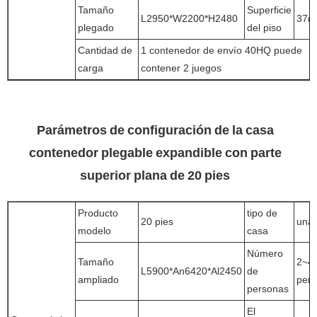
Tamaño
Superficie
L2950*W2200*H2480
37m
plegado
del piso
Cantidad de
1 contenedor de envío 40HQ puede
carga
contener 2 juegos
Parámetros de configuración de la casa
contenedor plegable expandible con parte
superior plana de 20 pies
Producto
tipo de
20 pies
una 
modelo
casa
Número
Tamaño
2~4
L5900*An6420*Al2450
de
ampliado
per
personas
El