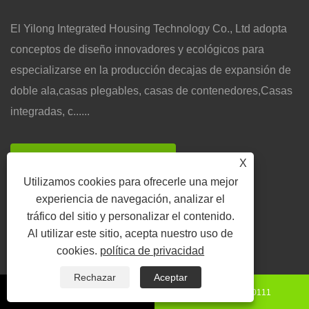
El Yilong Integrated Housing Technology Co., Ltd adopta
conceptos de diseño innovadores y ecológicos para
especializarse en la producción decajas de expansión de
doble ala,casas plegables, casas de contenedores,Casas
integradas, c......
X
VER MÁS
Utilizamos cookies para ofrecerle una mejor
experiencia de navegación, analizar el
tráfico del sitio y personalizar el contenido.
Al utilizar este sitio, acepta nuestro uso de
Categorías de Producto
cookies.
política de privacidad
Rechazar
Aceptar
Casa contenedor
+86-15130850111
8615130850111