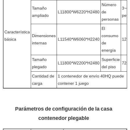
Número
Tamaño
3~6
L11800*W6220*H2480
de
ampliado
per
personas
El
Característica
Dimensiones
consumo
básica
L11540*W6060*H2240
12k
internas
de
energía
Tamaño
Superficie
L11800*W2200*H2480
72m
plegado
del piso
Cantidad de
1 contenedor de envío 40HQ puede
carga
contener 1 juego
Parámetros de configuración de la casa
contenedor plegable