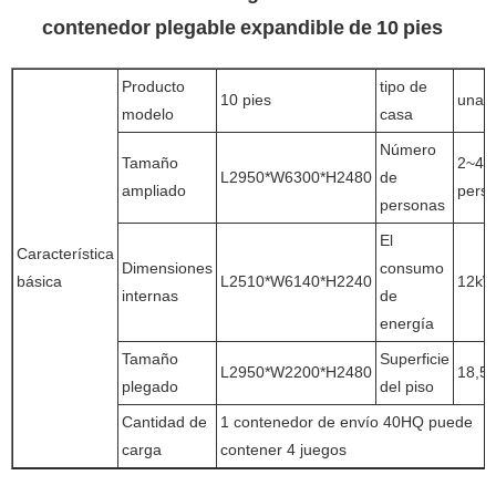
contenedor plegable expandible de 10 pies
Producto
tipo de
10 pies
una s
modelo
casa
Número
Tamaño
2~4
L2950*W6300*H2480
de
ampliado
pers
personas
El
Característica
Dimensiones
consumo
básica
L2510*W6140*H2240
12k
internas
de
energía
Tamaño
Superficie
L2950*W2200*H2480
18,5
plegado
del piso
Cantidad de
1 contenedor de envío 40HQ puede
carga
contener 4 juegos