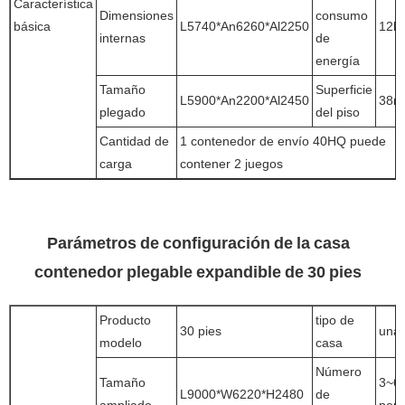
Característica
Dimensiones
consumo
básica
L5740*An6260*Al2250
12k
internas
de
energía
Tamaño
Superficie
L5900*An2200*Al2450
38m
plegado
del piso
Cantidad de
1 contenedor de envío 40HQ puede
carga
contener 2 juegos
Parámetros de configuración de la casa
contenedor plegable expandible de 30 pies
Producto
tipo de
30 pies
una 
modelo
casa
Número
Tamaño
3~6
L9000*W6220*H2480
de
ampliado
per