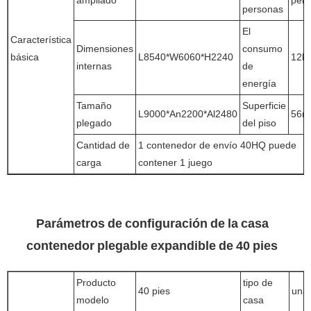
personas
El
Característica
Dimensiones
consumo
básica
L8540*W6060*H2240
12k
internas
de
energía
Tamaño
Superficie
L9000*An2200*Al2480
56m
plegado
del piso
Cantidad de
1 contenedor de envío 40HQ puede
carga
contener 1 juego
Parámetros de configuración de la casa
contenedor plegable expandible de 40 pies
Producto
tipo de
40 pies
una 
modelo
casa