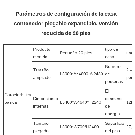
Parámetros de configuración de la casa
contenedor plegable expandible, versión
reducida de 20 pies
Producto
tipo de
Pequeño 20 pies
una 
modelo
casa
Número
Tamaño
2~4
L5900*An4800*Al2480
de
ampliado
per
personas
El
Característica
Dimensiones
consumo
básica
L5460*W4640*H2240
12k
internas
de
energía
Tamaño
Superficie
L5900*W700*H2480
27,
plegado
del piso