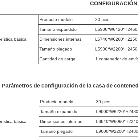
CONFIGURACIÓN
Producto modelo
20 pies
Tamaño expandido
L5900*W6420*H2450
rística básica
Dimensiones internas
L5740*W6260*H2250
Tamaño plegado
L5900*W2200*H2450
Cantidad de carga
1 contenedor de enví
Parámetros de configuración de la casa de contened
Producto modelo
30 pies
Tamaño expandido
L9000*W6220*H248
rística básica
Dimensiones internas
L8540*W6060*H224
Tamaño plegado
L9000*W2200*H248