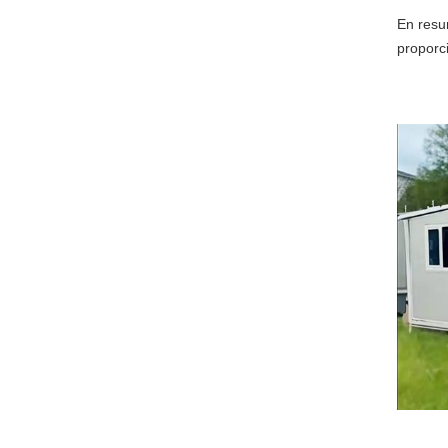
En resu
proporc