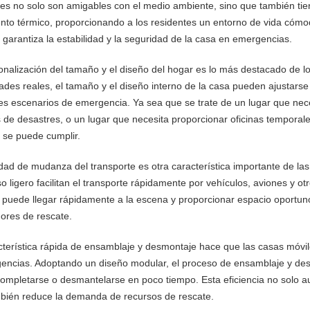
les no solo son amigables con el medio ambiente, sino que también ti
ento térmico, proporcionando a los residentes un entorno de vida cómod
 garantiza la estabilidad y la seguridad de la casa en emergencias.
onalización del tamaño y el diseño del hogar es lo más destacado de 
ades reales, el tamaño y el diseño interno de la casa pueden ajustarse
tes escenarios de emergencia. Ya sea que se trate de un lugar que n
s de desastres, o un lugar que necesita proporcionar oficinas temporal
, se puede cumplir.
lidad de mudanza del transporte es otra característica importante de 
o ligero facilitan el transporte rápidamente por vehículos, aviones y o
 puede llegar rápidamente a la escena y proporcionar espacio oportuno
dores de rescate.
cterística rápida de ensamblaje y desmontaje hace que las casas móvi
encias. Adoptando un diseño modular, el proceso de ensamblaje y desm
ompletarse o desmantelarse en poco tiempo. Esta eficiencia no solo a
bién reduce la demanda de recursos de rescate.