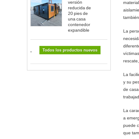
versión
materia
reducida de
aislami
20 pies de
también
una casa
contenedor
expandible
La pers
necesid
diferen
Todos los productos nuevos
víctima
rescate
La faci
y su pes
de casa
trabaja
La cara
a emerg
puede c
que tam