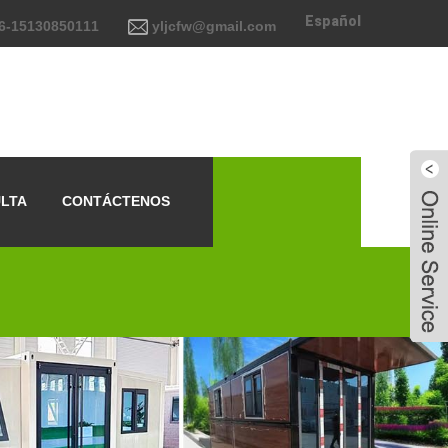
Español
6-15130850111
yljcfw@gmail.com
ULTA
CONTÁCTENOS