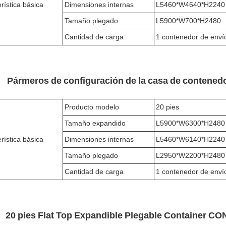
rística básica
Dimensiones internas
L5460*W4640*H2240
Tamaño plegado
L5900*W700*H2480
Cantidad de carga
1 contenedor de enví
Pármeros de configuración de la casa de contenedo
Producto modelo
20 pies
Tamaño expandido
L5900*W6300*H2480
rística básica
Dimensiones internas
L5460*W6140*H2240
Tamaño plegado
L2950*W2200*H2480
Cantidad de carga
1 contenedor de enví
20 pies Flat Top Expandible Plegable Containe