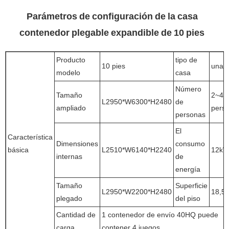
Parámetros de configuración de la casa
contenedor plegable expandible de 10 pies
Producto
tipo de
10 pies
una s
modelo
casa
Número
Tamaño
2~4
L2950*W6300*H2480
de
ampliado
pers
personas
El
Característica
Dimensiones
consumo
básica
L2510*W6140*H2240
12k
internas
de
energía
Tamaño
Superficie
L2950*W2200*H2480
18,5
plegado
del piso
Cantidad de
1 contenedor de envío 40HQ puede
carga
contener 4 juegos