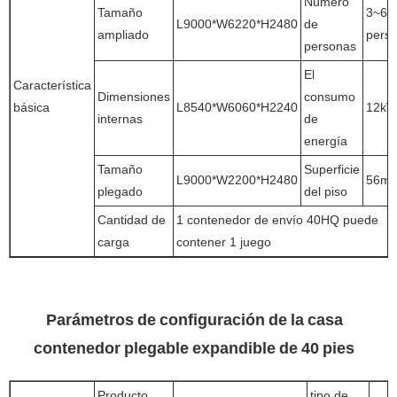
Número
Tamaño
3~6
L9000*W6220*H2480
de
ampliado
pers
personas
El
Característica
Dimensiones
consumo
básica
L8540*W6060*H2240
12k
internas
de
energía
Tamaño
Superficie
L9000*W2200*H2480
56m
plegado
del piso
Cantidad de
1 contenedor de envío 40HQ puede
carga
contener 1 juego
Parámetros de configuración de la casa
contenedor plegable expandible de 40 pies
Producto
tipo de