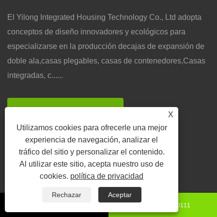
El Yilong Integrated Housing Technology Co., Ltd adopta
conceptos de diseño innovadores y ecológicos para
especializarse en la producción decajas de expansión de
doble ala,casas plegables, casas de contenedores,Casas
integradas, c......
VER MÁS
X
Utilizamos cookies para ofrecerle una mejor
experiencia de navegación, analizar el
tráfico del sitio y personalizar el contenido.
Al utilizar este sitio, acepta nuestro uso de
Categorías de Producto
cookies.
política de privacidad
Rechazar
Aceptar
Casa contenedor
+86-15130850111
8615130850111