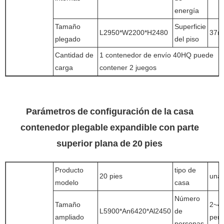
energía
Tamaño
Superficie
L2950*W2200*H2480
37m
plegado
del piso
Cantidad de
1 contenedor de envío 40HQ puede
carga
contener 2 juegos
Parámetros de configuración de la casa
contenedor plegable expandible con parte
superior plana de 20 pies
Producto
tipo de
20 pies
una 
modelo
casa
Número
Tamaño
2~4
L5900*An6420*Al2450
de
ampliado
per
personas