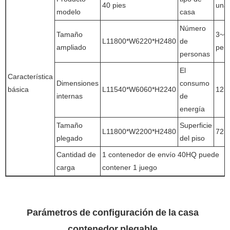
40 pies
una 
modelo
casa
Número
Tamaño
3~6
L11800*W6220*H2480
de
ampliado
per
personas
El
Característica
Dimensiones
consumo
básica
L11540*W6060*H2240
12k
internas
de
energía
Tamaño
Superficie
L11800*W2200*H2480
72m
plegado
del piso
Cantidad de
1 contenedor de envío 40HQ puede
carga
contener 1 juego
Parámetros de configuración de la casa
contenedor plegable