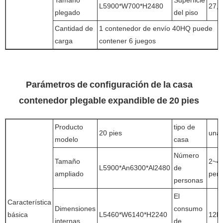
L5900*W700*H2480
27,
plegado
del piso
Cantidad de
1 contenedor de envío 40HQ puede
carga
contener 6 juegos
Parámetros de configuración de la casa
contenedor plegable expandible de 20 pies
Producto
tipo de
20 pies
una 
modelo
casa
Número
Tamaño
2~4
L5900*An6300*Al2480
de
ampliado
per
personas
El
Característica
Dimensiones
consumo
básica
L5460*W6140*H2240
12k
internas
de