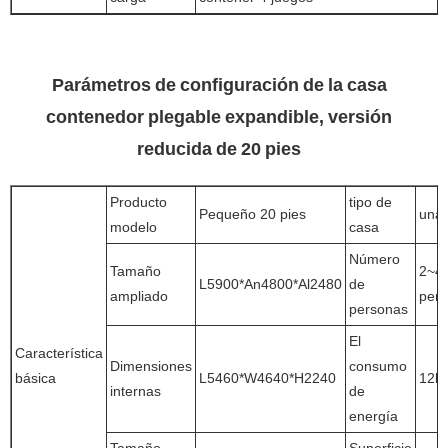
Parámetros de configuración de la casa
contenedor plegable expandible, versión
reducida de 20 pies
Producto
tipo de
Pequeño 20 pies
una 
modelo
casa
Número
Tamaño
2~4
L5900*An4800*Al2480
de
ampliado
per
personas
El
Característica
Dimensiones
consumo
básica
L5460*W4640*H2240
12k
internas
de
energía
Tamaño
Superficie