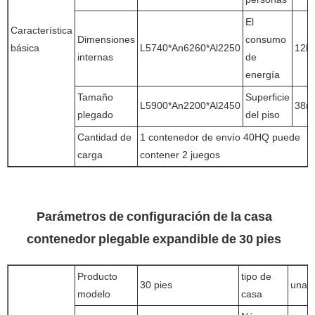
El
Característica
Dimensiones
consumo
básica
L5740*An6260*Al2250
12k
internas
de
energía
Tamaño
Superficie
L5900*An2200*Al2450
38m
plegado
del piso
Cantidad de
1 contenedor de envío 40HQ puede
carga
contener 2 juegos
Parámetros de configuración de la casa
contenedor plegable expandible de 30 pies
Producto
tipo de
30 pies
una s
modelo
casa